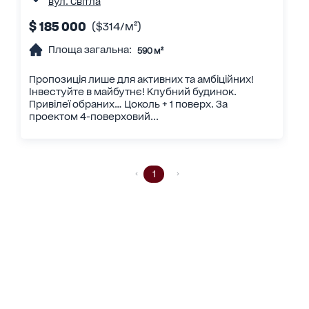
вул. Світла
$ 185 000
($314/м²)
Площа загальна:
590 м²
Пропозиція лише для активних та амбіційних!
Інвестуйте в майбутнє! Клубний будинок.
Привілеї обраних… Цоколь + 1 поверх. За
проектом 4-поверховий...
1