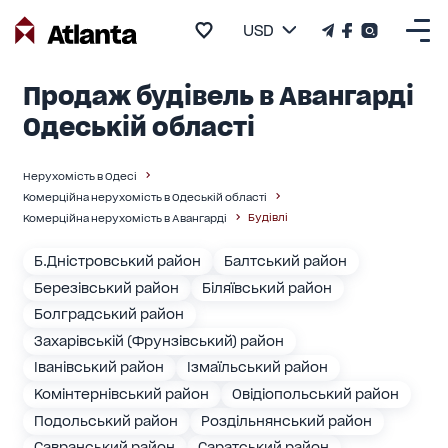
USD
Продаж будівель в Авангарді
Одеській області
Нерухомість в Одесі
Комерційна нерухомість в Одеській області
Будівлі
Комерційна нерухомість в Авангарді
Б.Дністровський район
Балтський район
Березівський район
Біляївський район
Болградський район
Захарівській (Фрунзівський) район
Іванівський район
Ізмаїльський район
Комінтернівський район
Овідіопольський район
Подольський район
Роздільнянський район
Савранський район
Саратський район