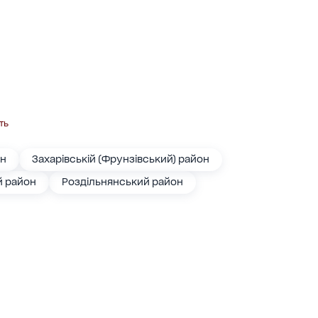
ть
он
Захарівській (Фрунзівський) район
й район
Роздільнянський район