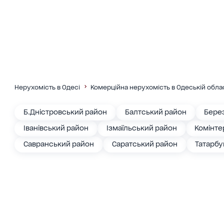
Нерухомість в Одесі
Комерційна нерухомість в Одеській обла
Б.Дністровський район
Балтський район
Бере
Іванівський район
Ізмаїльський район
Комінте
Савранський район
Саратський район
Татарбу