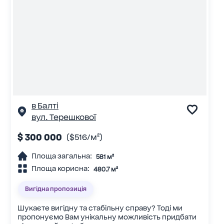
в Балті
вул. Терешкової
$ 300 000
($516/м²)
Площа загальна:
581 м²
Площа корисна:
480.7 м²
Вигідна пропозиція
Шукаєте вигідну та стабільну справу? Тоді ми
пропонуємо Вам унікальну можливість придбати