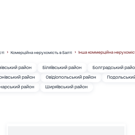
Інша коммерційна нерухоміс
сті
Комерційна нерухомість в Балті
зівський район
Біляївський район
Болградський рай
рнівський район
Овідіопольський район
Подольськи
нарський район
Ширяївський район