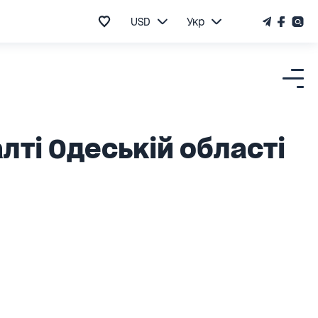
USD
Укр
лті Одеській області