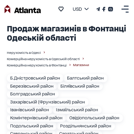
USD
Продаж магазинів в Фонтанці
Одеській області
Нерухомість в Одесі
Комерційна нерухомість в Одеській області
Магазини
Комерційна нерухомість в Фонтанці
Б.Дністровський район
Балтський район
Березівський район
Біляївський район
Болградський район
Захарівській (Фрунзівський) район
Іванівський район
Ізмаїльський район
Комінтернівський район
Овідіопольський район
Подольський район
Роздільнянський район
Савранський район
Саратський район