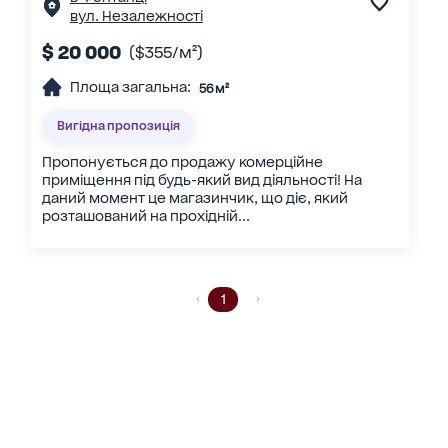
вул. Незалежності
$ 20 000
($355/м²)
Площа загальна:
56 м²
Вигідна пропозиція
Пропонується до продажу комерційне
приміщення під будь-який вид діяльності! На
даний момент це магазинчик, що діє, який
розташований на прохідній...
1