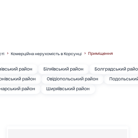
Приміщення
сті
Комерційна нерухомість в Корсунці
зівський район
Біляївський район
Болградський рай
рнівський район
Овідіопольський район
Подольськи
нарський район
Ширяївський район