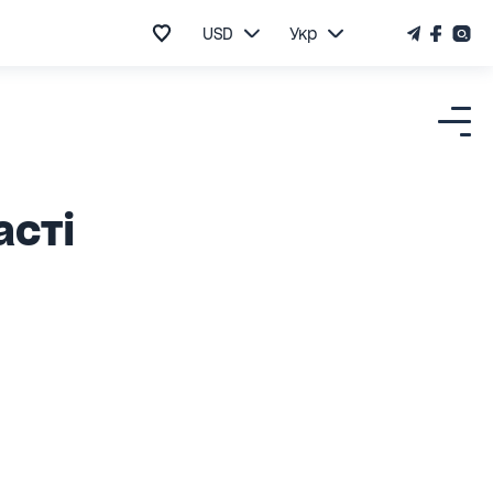
USD
Укр
асті