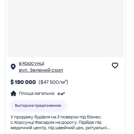
в Корсунці
вул. Зелений схил
$ 190 000
($47 500/м²)
Площа загальна:
4 м²
Выгодное предложение
У продажу будівля на 3 поверхи під бізнес.
с.Корсунці Фасадом на дорогу. Підійде під
медичний центр, під швейний цех, ритуальні...