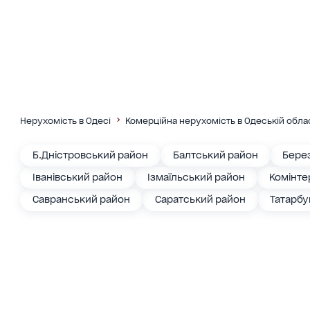
Нерухомість в Одесі
Комерційна нерухомість в Одеській обла
Б.Дністровський район
Балтський район
Бере
Іванівський район
Ізмаїльський район
Комінте
Савранський район
Саратський район
Татарбу