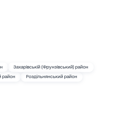
он
Захарівській (Фрунзівський) район
й район
Роздільнянський район