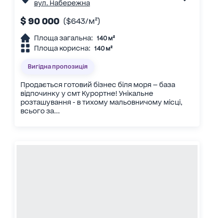
вул. Набережна
$ 90 000
($643/м²)
Площа загальна:
140 м²
Площа корисна:
140 м²
Вигідна пропозиція
Продається готовий бізнес біля моря — база
відпочинку у смт Курортне! Унікальне
розташування - в тихому мальовничому місці,
всього за...