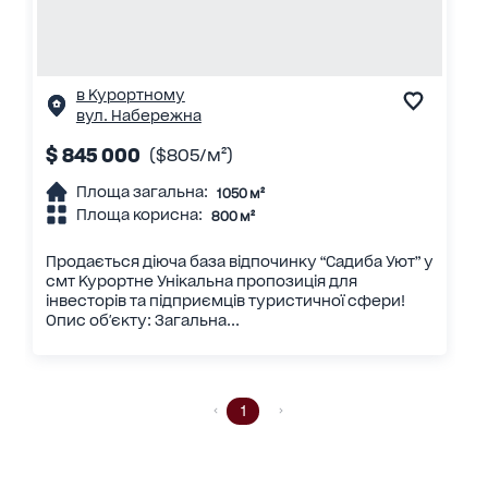
в Курортному
вул. Набережна
$ 845 000
($805/м²)
Площа загальна:
1050 м²
Площа корисна:
800 м²
Продається діюча база відпочинку “Садиба Уют” у
смт Курортне Унікальна пропозиція для
інвесторів та підприємців туристичної сфери!
Опис об'єкту: Загальна...
1