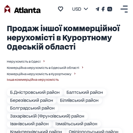
USD
Продаж іншої коммерційної
нерухомісті в Курортному
Одеській області
Нерухомість в Одесі
Комерційна нерухомість в Одеській області
Комерційна нерухомість в Курортному
Інша коммерційна нерухомість
Б.Дністровський район
Балтський район
Березівський район
Біляївський район
Болградський район
Захарівській (Фрунзівський) район
Іванівський район
Ізмаїльський район
Комінтернівський район
Овідіопольський район