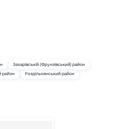
он
Захарівській (Фрунзівський) район
й район
Роздільнянський район