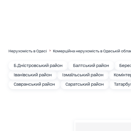
Нерухомість в Одесі
Комерційна нерухомість в Одеській обла
Б.Дністровський район
Балтський район
Бере
Іванівський район
Ізмаїльський район
Комінте
Савранський район
Саратський район
Татарбу