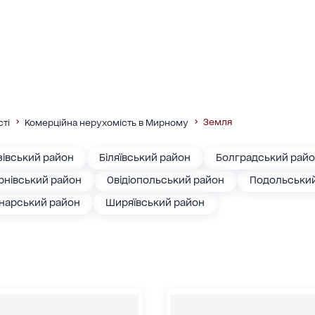
Земля
сті
Комерційна нерухомість в Мирному
зівський район
Біляївський район
Болградський рай
рнівський район
Овідіопольський район
Подольськи
нарський район
Ширяївський район