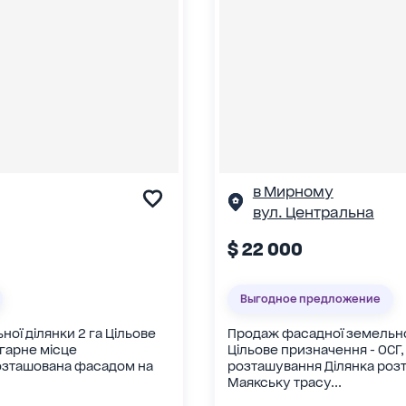
в Мирному
вул. Центральна
$ 22 000
Выгодное предложение
ої ділянки 2 га Цільове
Продаж фасадної земельної
 гарне місце
Цільове призначення - ОСГ,
озташована фасадом на
розташування Ділянка роз
Маякську трасу...