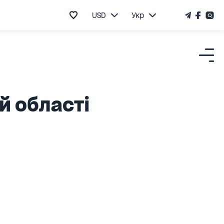
USD
Укр
й області