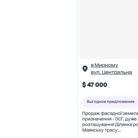
в Мирному
вул. Центральна
$ 47 000
Выгодное предложение
Продаж фасадної земельн
призначення - ОСГ, дуже
розташування Ділянка р
Маякську трасу...