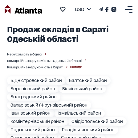
USD
Продаж складів в Сараті
Одеській області
Нерухомість в Одесі
Комерційна нерухомість в Одеській області
Склади
Комерційна нерухомість в Сараті
Б.Дністровський район
Балтський район
Березівський район
Біляївський район
Болградський район
Захарівській (Фрунзівський) район
Іванівський район
Ізмаїльський район
Комінтернівський район
Овідіопольський район
Подольський район
Роздільнянський район
Савранський район
Саратський район