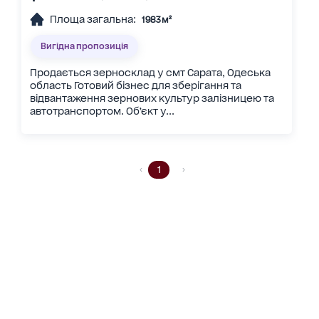
Площа загальна:
1983 м²
Вигідна пропозиція
Продається зерносклад у смт Сарата, Одеська
область Готовий бізнес для зберігання та
відвантаження зернових культур залізницею та
автотранспортом. Об’єкт у...
1