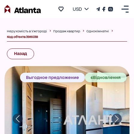
USD
Нерухомість в Ужгороді
Продаж квартир
Однокімнатні
Код об'єкта 396038
Назад
Выгодное предложение
єВідновлення