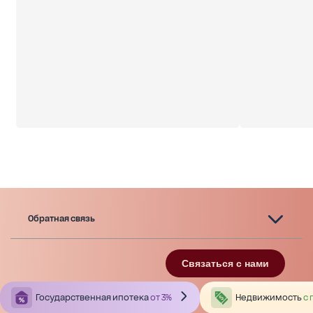
Обратная связь
Связаться с нами
Государственная ипотека
от 3%
Недвижимость
с 