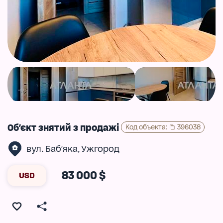
Об'єкт знятий з продажі
Код объекта
:
396038
вул. Баб'яка
Ужгород
,
83 000 $
USD