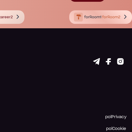
career2
forRoom1
forRoom2
polPrivacy
polCookie