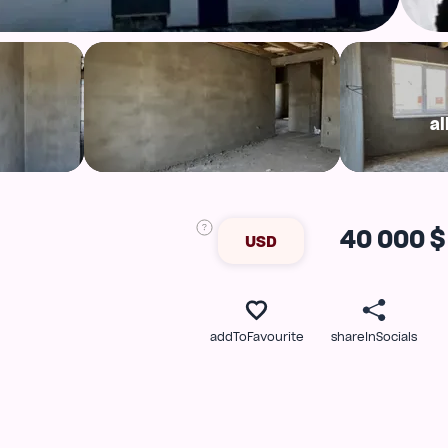
al
40 000 $
USD
addToFavourite
shareInSocials