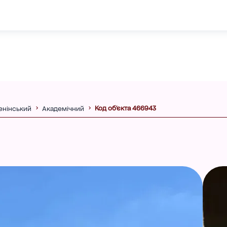
Код об'єкта 466943
енінський
Академічний