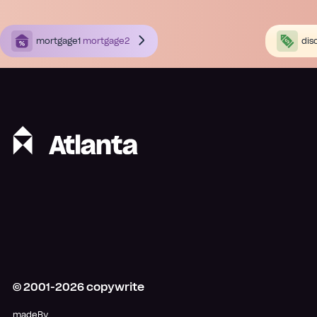
mortgage1
mortgage2
dis
© 2001-
2026
copywrite
madeBy