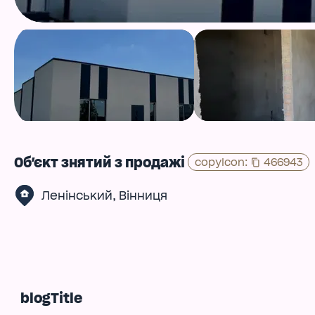
Об'єкт знятий з продажі
copyIcon
:
466943
,
Ленінський
Вінниця
blogTitle