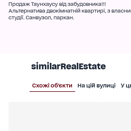
Продаж Таунхаусу від забудовника!!!
Альтернатива двокімнатній квартирі, з власни
студії. Санвузол, паркан.
similarRealEstate
Схожі об'єкти
На цій вулиці
У ц