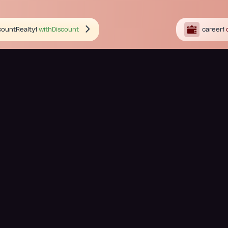
countRealty1
withDiscount
career1