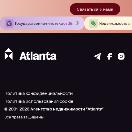
Связаться с нами
Государственная ипотека
от 3%
Недвижимость
с 
Политика конфиденциальности
Политика использования Cookie
© 2001-
2026
Агентство недвижимости "Atlanta"
Все права защищены.