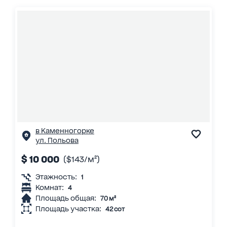
в Каменногорке
ул. Польова
$ 10 000
($143/м²)
Этажность:
1
Комнат:
4
Площадь общая:
70 м²
Площадь участка:
42 сот