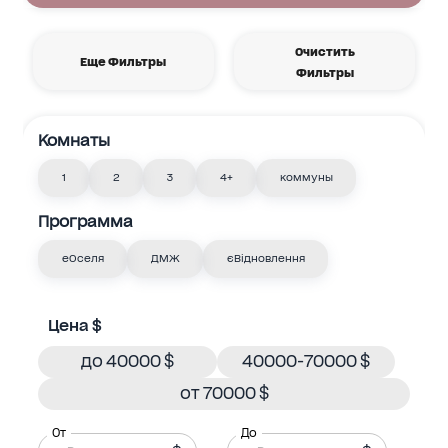
Очистить
Еще Фильтры
Фильтры
Комнаты
1
2
3
4+
коммуны
Программа
еОселя
ДМЖ
єВідновлення
Цена $
до 40000 $
40000-70000 $
от 70000 $
От
До