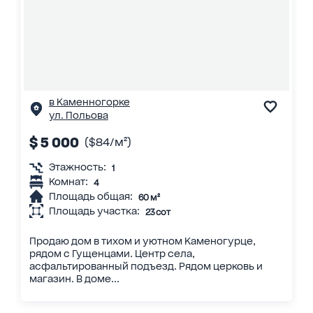
в Каменногорке
ул. Польова
$ 5 000
($84/м²)
Этажность:
1
Комнат:
4
Площадь общая:
60 м²
Площадь участка:
23 сот
Продаю дом в тихом и уютном Каменогурце,
рядом с Гущенцами. Центр села,
асфальтированный подъезд. Рядом церковь и
магазин. В доме...