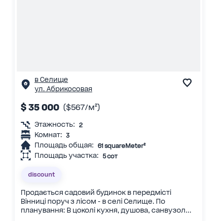
в Селище
ул. Абрикосовая
$ 35 000
($567/м²)
Этажность:
2
Комнат:
3
Площадь общая:
61 squareMeter²
Площадь участка:
5 сот
discount
Продається садовий будинок в передмісті
Вінниці поруч з лісом - в селі Селище. По
планування: В цоколі кухня, душова, санвузол...