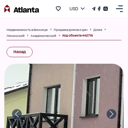
USD
Недвижимость в Виннице
Продажа домов и дач
Дома
Код объекта 442719
Ленинский
Академический
Назад