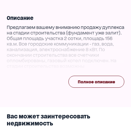
Описание
Предлагаем вашему вниманию продажу дуплекса
на стадии строительства (фундамент уже залит).
Общая площадь участка 2 сотки, площадь 156
кв.м. Все городские коммуникации - газ, вода,
канализация, электроснабжение 8 кВт. По
окончании строительства все счетчики
опломбированы, газовый котел подключен. На
стадии строительства возможны
перепланировки по желанию покупателя.
Гарантии после ввода в эксплуатацию 2 года от
Полное описание
застройщика и владельца. Фундаменты
железобетонные из блоков, стены газосиликат
или кирпич, перекрытия ж/б плиты и балки на
мансарде, кровля металлочерепица. В подарок
цокольный этаж 25 кв.м и терраса 12 кв.м. Дороги
асфальтобетонные.
Вас может заинтересовать
недвижимость