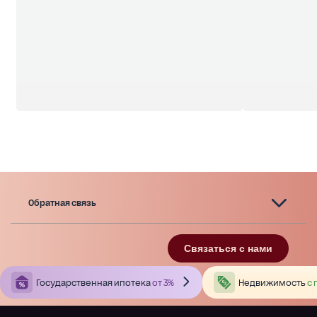
Обратная связь
Связаться с нами
Государственная ипотека
от 3%
Недвижимость
с 