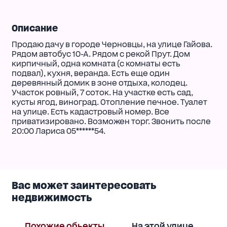
Описание
Продаю дачу в городе Черновцы, на улице Гайова.
Рядом автобус 10-А. Рядом с рекой Прут. Дом
кирпичный, одна комната (с комнаты есть
подвал), кухня, веранда. Есть еще один
деревянный домик в зоне отдыха, колодец.
Участок ровный, 7 соток. На участке есть сад,
кусты ягод, виноград. Отопление печное. Туалет
на улице. Есть кадастровый номер. Все
приватизировано. Возможен торг. Звонить после
20:00 Лариса 05******54.
Вас может заинтересовать
недвижимость
Похожие обьекты
На этой улице
В