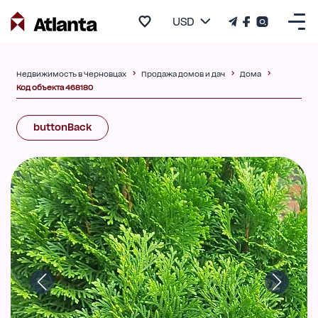
USD
Недвижимость в Черновцах
Продажа домов и дач
Дома
Код объекта 468180
buttonBack