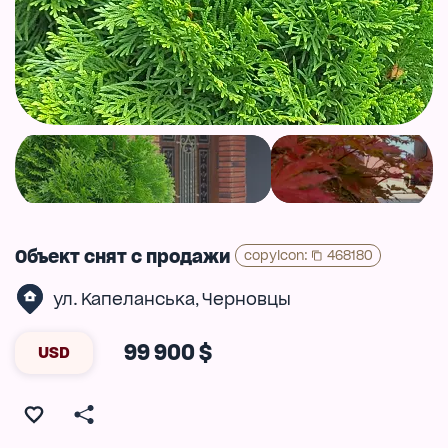
Объект снят с продажи
copyIcon
:
468180
ул. Капеланська
Черновцы
,
99 900 $
USD