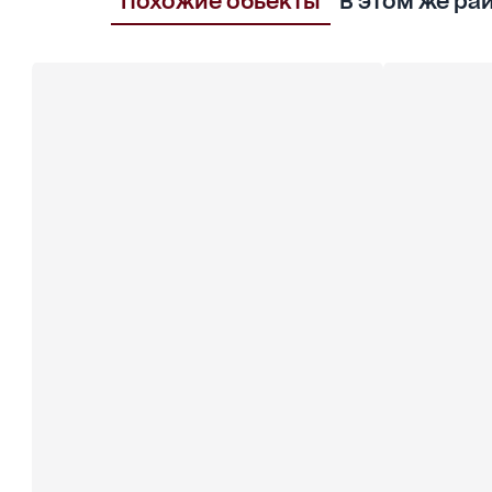
Похожие обьекты
В этом же ра