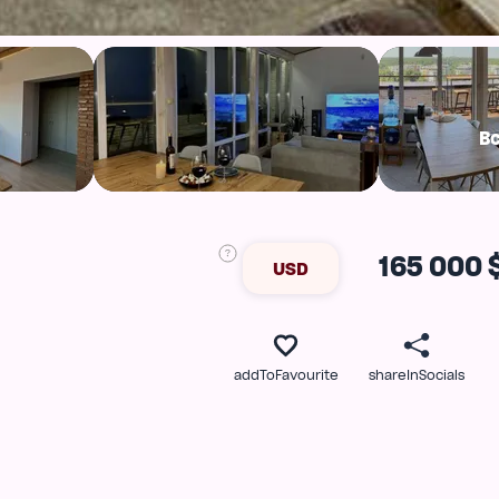
В
165 000 
USD
addToFavourite
shareInSocials