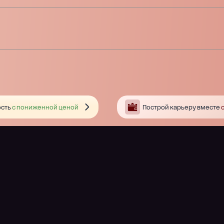
сть
с пониженной ценой
Построй карьеру вместе
с