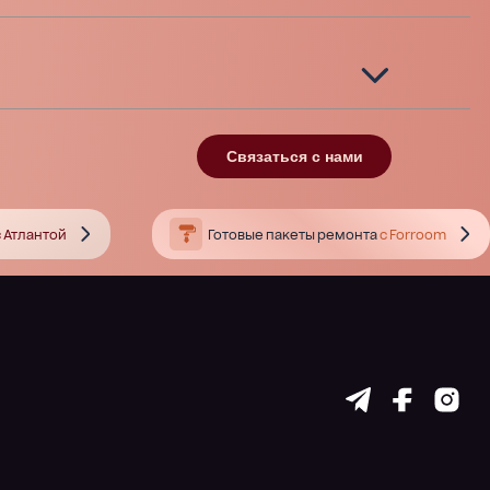
Связаться с нами
 Атлантой
Готовые пакеты ремонта
с Forroom