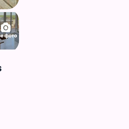
се фото
$