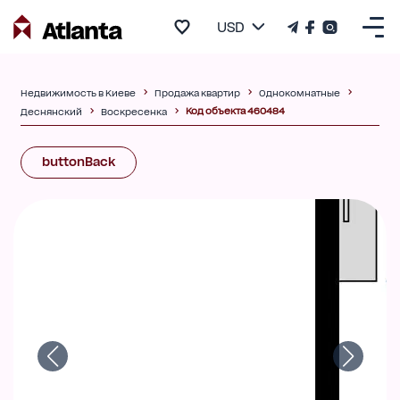
USD
Недвижимость в Киеве
Продажа квартир
Однокомнатные
Код объекта 460484
Деснянский
Воскресенка
buttonBack