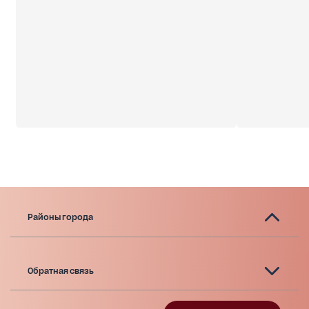
стены из пенобетона, газоблоков,
наружное утепление - минеральная вата 100 мм,
крыша из металлочерепицы с утеплением 250
мм,
энергосберегающие большие
металлопластиковые окна с 5-камерным
профилем и двухкамерными стеклопакетами.
Отопление электрическое индивидуальное.
Водоснабжение - скважина с чистой водой.
Районы города
Обратная связь