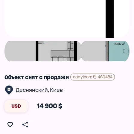
Объект снят с продажи
copyIcon
:
460484
Деснянский
Киев
,
14 900 $
USD