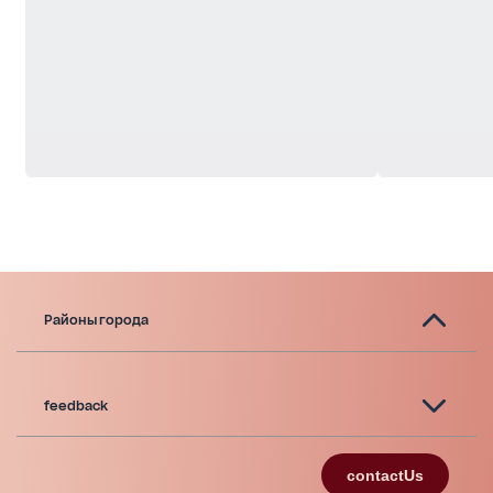
Районы города
feedback
contactUs