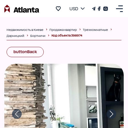
USD
Недвижимость в Киеве
Продажа квартир
Трехкомнатные
Код объекта 398974
Дарницкий
Бортничи
buttonBack