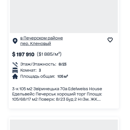
в Печерском районе
пер. Кленовый
$ 197 910
($1 885/м²)
Этаж/Этажность:
8/23
Комнат:
3
Площадь общая:
105 м²
3-к 105 м2 Звіринецька 70а Edelweiss House
Едельвейс Печерськ хороший торг Площа:
105/68/17 м2 Поверх: 8/23 Буд 2 H=3м. ЖК...