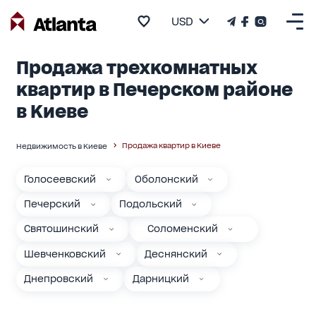
USD
Продажа трехкомнатных
квартир в Печерском районе
в Киеве
Продажа квартир в Киеве
Недвижимость в Киеве
Голосеевский
Оболонский
Печерский
Подольский
Святошинский
Соломенский
Шевченковский
Деснянский
Днепровский
Дарницкий