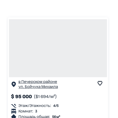
в Печерском районе
ул. Бойчука Михаила
$ 95 000
($1 694/м²)
Этаж/Этажность:
4/5
Комнат:
3
Площадь общая:
56 м²