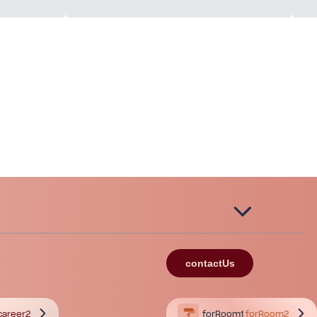
contactUs
career2
forRoom1
forRoom2