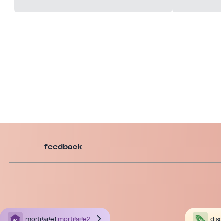
feedback
mortgage1
mortgage2
dis