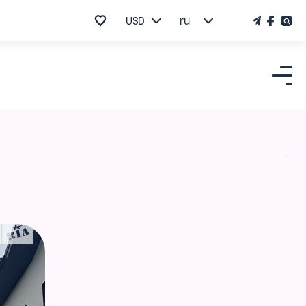
USD
ru