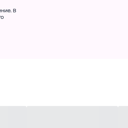
ние. В
го