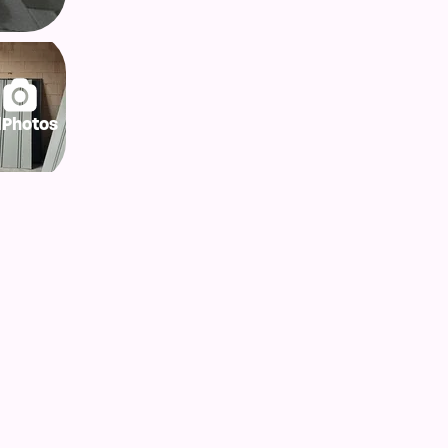
lPhotos