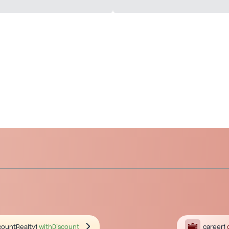
countRealty1
withDiscount
career1