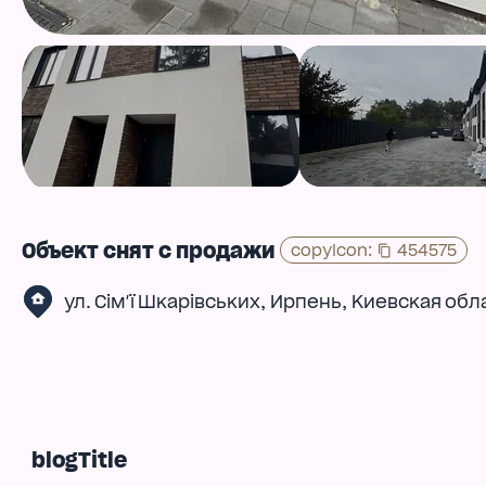
Объект снят с продажи
copyIcon
:
454575
,
,
ул. Сім'ї Шкарівських
Ирпень
Киевская обл
blogTitle