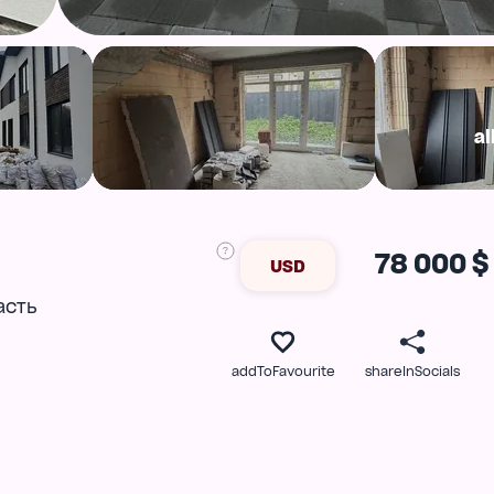
al
78 000 $
USD
асть
addToFavourite
shareInSocials