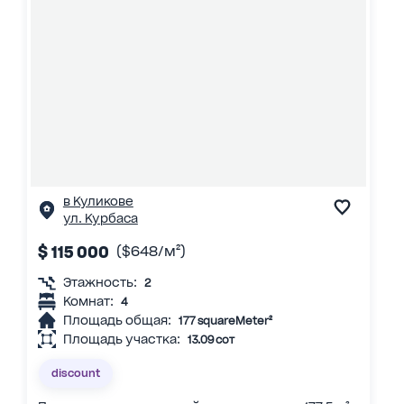
в Куликове
ул. Курбаса
$ 115 000
($648/м²)
Этажность:
2
Комнат:
4
Площадь общая:
177 squareMeter²
Площадь участка:
13.09 сот
discount