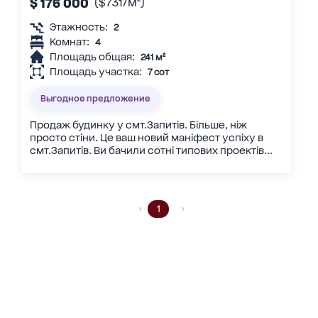
$ 176 000
($731/м²)
Этажность:
2
Комнат:
4
Площадь общая:
241 м²
Площадь участка:
7 сот
Выгодное предложение
Продаж будинку у смт.Запитів. Більше, ніж
просто стіни. Це ваш новий маніфест успіху в
смт.Запитів. Ви бачили сотні типових проектів...
1