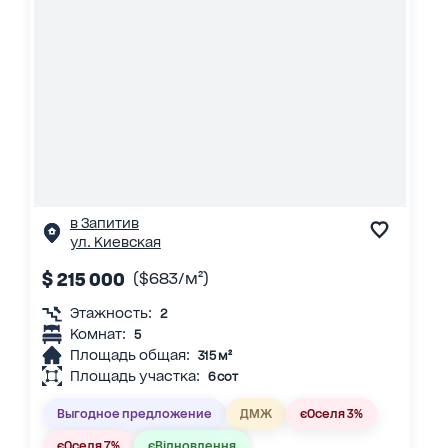
в Запитив
ул. Киевская
$ 215 000
($683/м²)
Этажность:
2
Комнат:
5
Площадь общая:
315 м²
Площадь участка:
6 сот
Выгодное предложение
ДМЖ
єОселя 3%
єОселя 7%
єВідновлення