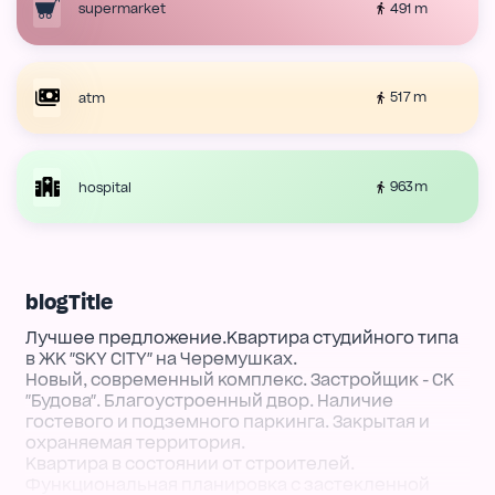
491 m
supermarket
517 m
atm
963 m
hospital
blogTitle
Лучшее предложение.Квартира студийного типа
в ЖК "SKY CITY" на Черемушках.
Новый, современный комплекс. Застройщик - СК
"Будова". Благоустроенный двор. Наличие
гостевого и подземного паркинга. Закрытая и
охраняемая территория.
Квартира в состоянии от строителей.
Функциональная планировка с застекленной