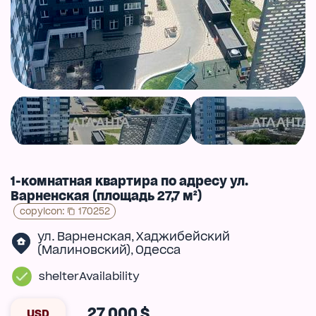
1-комнатная квартира по адресу ул.
Варненская (площадь 27,7 м²)
copyIcon
:
170252
ул. Варненская
Хаджибейский
,
(Малиновский)
Одесса
,
shelterAvailability
27 000 $
USD