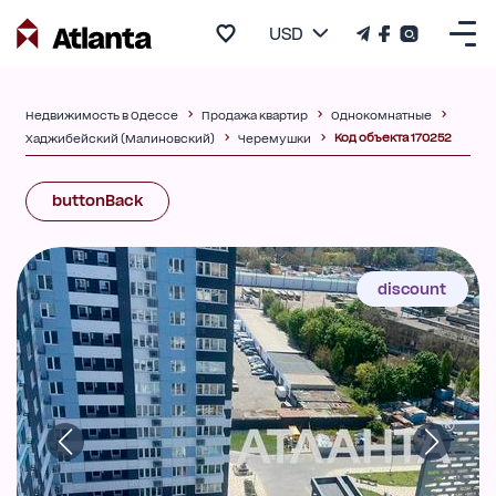
USD
Недвижимость в Одессе
Продажа квартир
Однокомнатные
Код объекта 170252
Хаджибейский (Малиновский)
Черемушки
buttonBack
discount