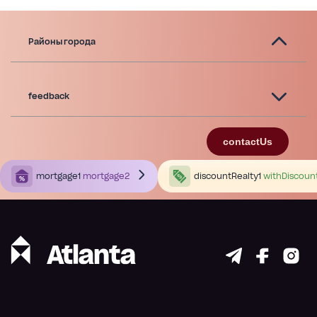
Районы города
feedback
contactUs
mortgage1
mortgage2
discountRealty1
withDiscoun