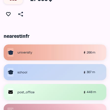
nearestInfr
266 m
university
367 m
school
448 m
post_office