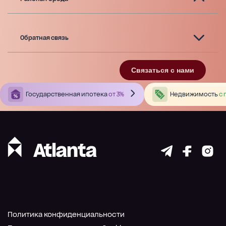
Обратная связь
Связаться с нами
Государственная ипотека
от 3%
Недвижимость
с 
Политика конфиденциальности