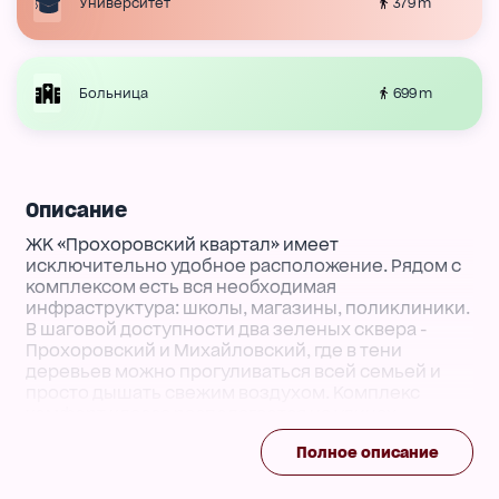
379 m
Университет
699 m
Больница
Описание
ЖК «Прохоровский квартал» имеет
исключительно удобное расположение. Рядом с
комплексом есть вся необходимая
инфраструктура: школы, магазины, поликлиники.
В шаговой доступности два зеленых сквера -
Прохоровский и Михайловский, где в тени
деревьев можно прогуливаться всей семьей и
просто дышать свежим воздухом. Комплекс
комфорт класса располагается на улицах
Прохоровская и Комитетская, формируя жилой
Полное описание
квартал, соответствующий высоким требованиям
к современной жилой недвижимости.
Также комплекс удобно расположен