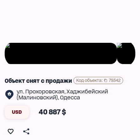
Объект снят с продажи
Код объекта
:
79342
ул. Прохоровская
Хаджибейский
,
(Малиновский)
Одесса
,
40 887 $
USD