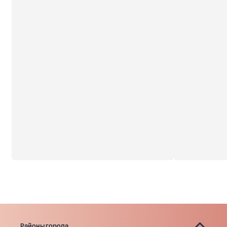
высококачественных материалов.
К каждой квартире будут проведены
коммуникации, установлены счетчики и
металлопластиковые окна Rehau с
энергосберегающими пакетами.
Звоните.
Цена указана при 100% оплате.
Покупайте без переплат в сопровождении
специалиста.
Районы города