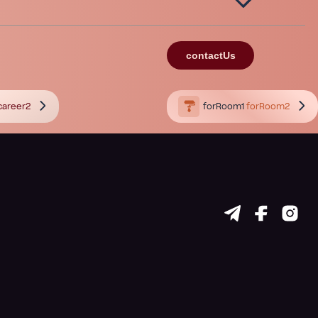
contactUs
career2
forRoom1
forRoom2