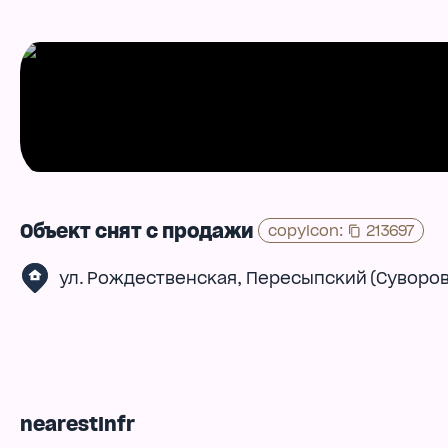
Объект снят с продажи
copyIcon
:
213697
,
ул. Рождественская
Пересыпский (Суворов
nearestInfr