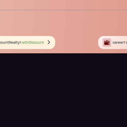
countRealty1
withDiscount
career1