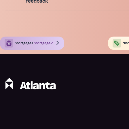
feedback
mortgage1
mortgage2
dis