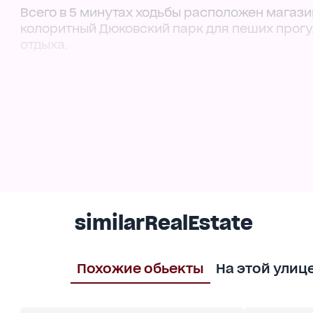
Всего в 5 минутах ходьбы расположен магазин
колоритный Дюковский парк для пеших прогу
отдыха.
До центра 10 минут, а остановка трамвая пра
соседи всегда могут прийти на помощь в слу
Записывайтесь на просмотр!
similarRealEstate
Похожие обьекты
На этой улиц