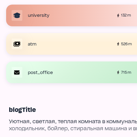
university
132 m
atm
526 m
post_office
715 m
blogTitle
Уютная, светлая, теплая комната в коммунал
холодильник, бойлер, стиральная машина и 