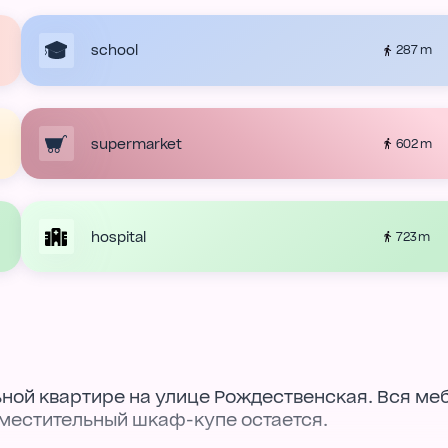
school
287 m
supermarket
602 m
hospital
723 m
ьной квартире на улице Рождественская. Вся ме
вместительный шкаф-купе остается.