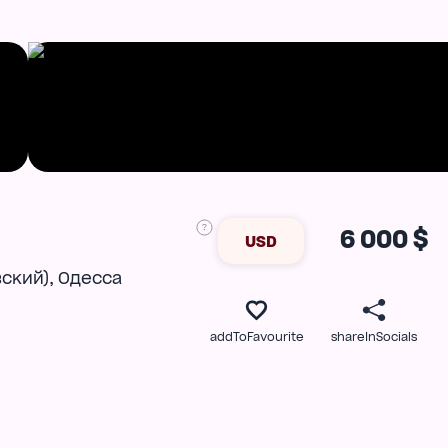
6 000 $
USD
,
ский)
Одесса
addToFavourite
shareInSocials