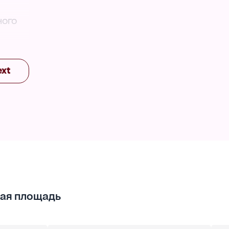
ного
ные
ext
ая площадь