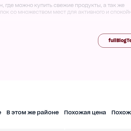
, где можно купить свежие продукты, а так же
лок со множеством мест для активного и спокой
ктически за углом. Дворик тихий и уютный. Друж
чае такой необходимости.
fullBlogT
е
В этом же районе
Похожая цена
Похож