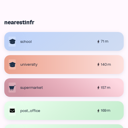
nearestInfr
71 m
school
140 m
university
157 m
supermarket
169 m
post_office