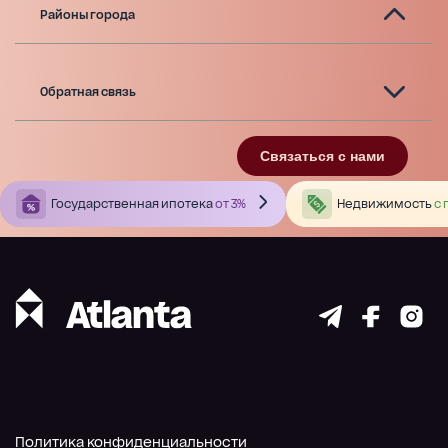
Районы города
Обратная связь
Связаться с нами
Государственная ипотека
от 3%
Недвижимость
с 
Политика конфиденциальности