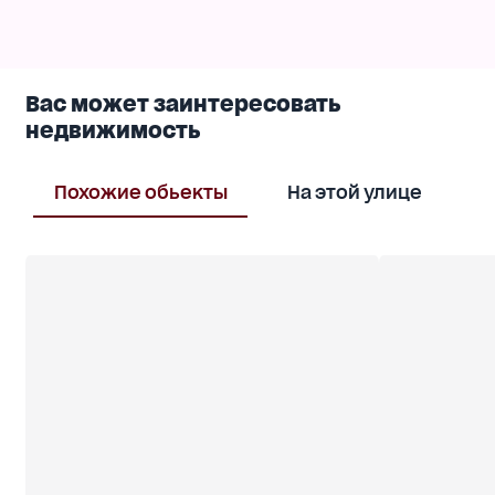
предложение для жизни или для бизнеса (мини
хостел, офис) Запишитесь на показ, звоните!
Вас может заинтересовать
недвижимость
Похожие обьекты
На этой улице
В