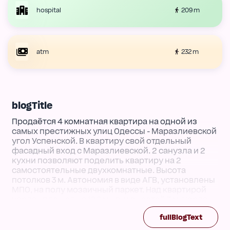
209 m
hospital
232 m
atm
blogTitle
Продаётся 4 комнатная квартира на одной из
самых престижных улиц Одессы - Маразлиевской
угол Успенской. В квартиру свой отдельный
фасадный вход с Маразлиевской. 2 санузла и 2
кухни позволяют поделить квартиру на 2
самостоятельные двухкомнатные. Высота
потолков 3 м. Автономия в виде АГВ, установлены
МПО, на полу мозаичный паркет. Над квартирой
чердак площадью 120 м.кв. и высотой 3 м. Чердак
входит в площадь по техпаспорту как подсобное
fullBlogText
помещение. Можно строить 2-й этаж.
Состояние хорошее жилое. Отличное