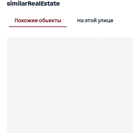
similarRealEstate
Похожие обьекты
На этой улице
В