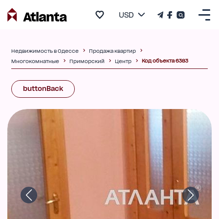
USD
Недвижимость в Одессе
Продажа квартир
Код объекта 6383
Многокомнатные
Приморский
Центр
buttonBack