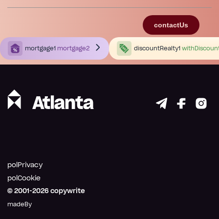
contactUs
mortgage1
mortgage2
discountRealty1
withDiscoun
polPrivacy
polCookie
© 2001-
2026
copywrite
madeBy