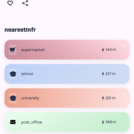
nearestInfr
144 m
supermarket
217 m
school
221 m
university
349 m
post_office