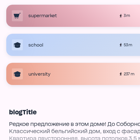
supermarket
3 m
school
53 m
university
237 m
blogTitle
Редкое предложение в этом доме! До Соборн
Классический бельгийский дом, вход с фаса
Квартира двусторонняя, высота потолков 3.5 