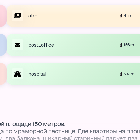
atm
41 m
post_office
156 m
hospital
397 m
ой площади 150 метров.
да по мраморной лестнице. Две квартиры на пло
м, два балкона, шикарный старинный паркет, два