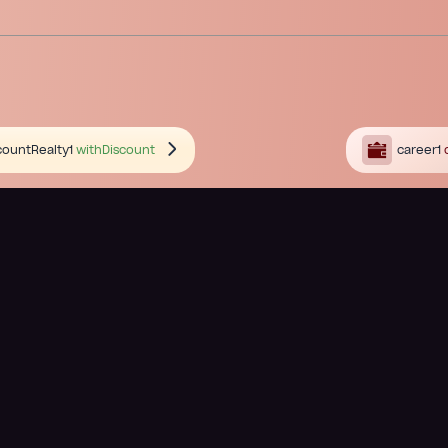
countRealty1
withDiscount
career1