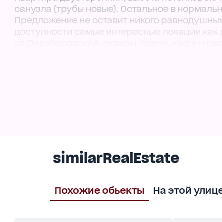
санузла (трубы новые). Остальное в нормаль
Предложение не оставит никого равнодушны
доступности самые интересные локации как дл
ул.Дерибасовская, скверы, парки, кафе и ре
пляжи Одессы. Дополняет это все архитектур
similarRealEstate
Похожие обьекты
На этой улиц