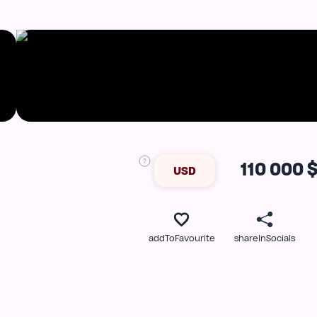
110 000 
USD
addToFavourite
shareInSocials