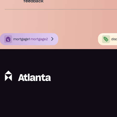
feedback
mortgage1
mortgage2
dis