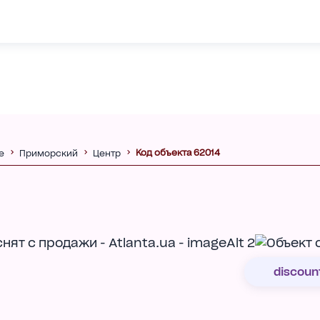
Код объекта 62014
е
Приморский
Центр
discoun