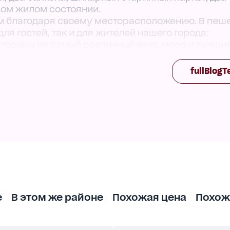
ном жилом состоянии.
м благодаря своему месторасположению. В пеш
я гостей, так и для жителей нашего города:
стораны на самый различный вкус, море и лучши
а исторического центра.
fullBlogT
е
В этом же районе
Похожая цена
Похож