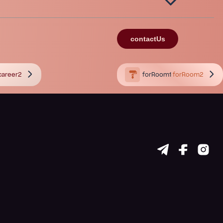
contactUs
career2
forRoom1
forRoom2