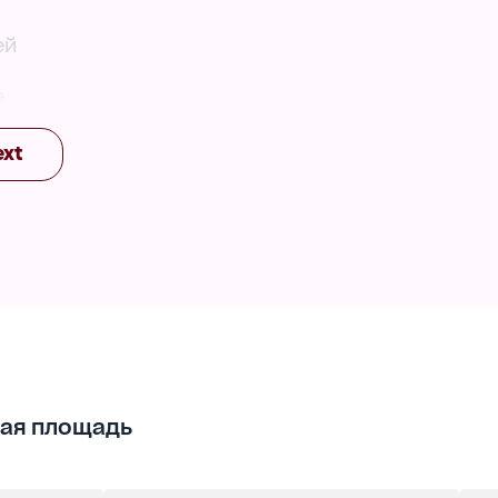
ей
е
ext
ая площадь