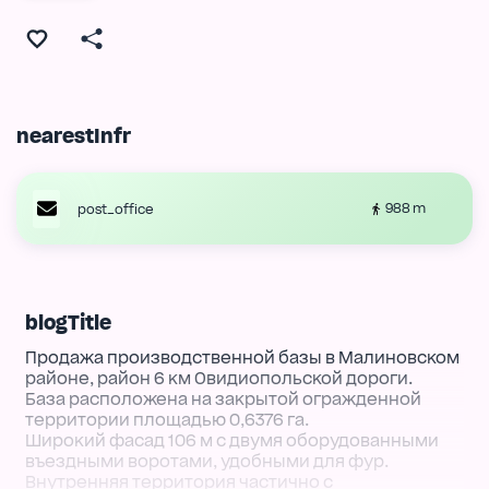
nearestInfr
988 m
post_office
blogTitle
Продажа производственной базы в Малиновском
районе, район 6 км Овидиопольской дороги.
База расположена на закрытой огражденной
территории площадью 0,6376 га.
Широкий фасад 106 м с двумя оборудованными
въездными воротами, удобными для фур.
Внутренняя территория частично с