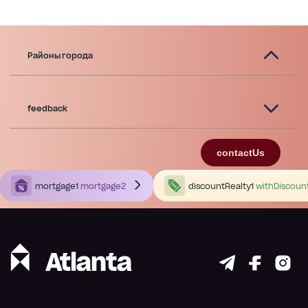
Районы города
feedback
contactUs
mortgage1
mortgage2
discountRealty1
withDiscoun