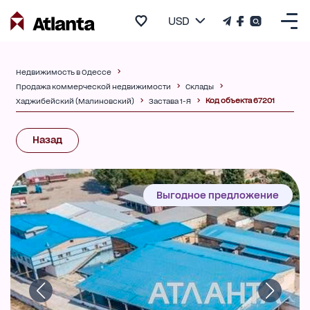
USD
Недвижимость в Одессе
Продажа коммерческой недвижимости
Склады
Код объекта 67201
Хаджибейский (Малиновский)
Застава 1-Я
Назад
Выгодное предложение