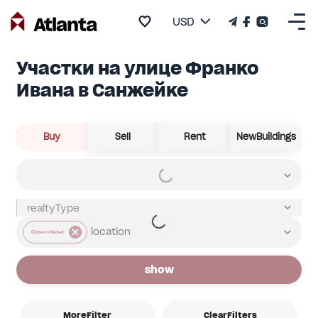
USD
Участки на улице Франко
Ивана в Санжейке
Buy
Sell
Rent
NewBuildings
Франко Ивана
show
MoreFilter
ClearFilters