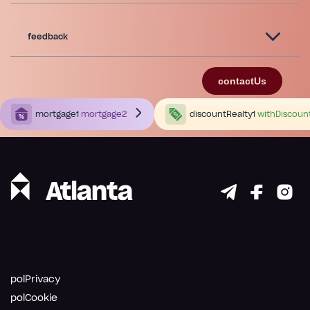
feedback
contactUs
mortgage1
mortgage2
discountRealty1
withDiscoun
polPrivacy
polCookie