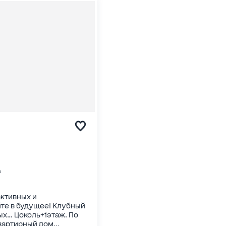
²
активных и
те в будущее! Клубный
ых… Цоколь+1этаж. По
артирный дом...