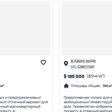
в Авангарде
ул. Светлая
$ 185 000
($314/м²)
Площадь общая:
 м²
590 м
ых и предприимчивых!
Предложение только для 
ых! Отличный вариант для
амбициозных! Инвестируй
нный малоквартирный
дом. Привилегии избранн
оекту 4...
проекту 4 этажный малокв