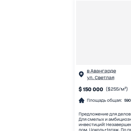
в Авангарде
ул. Светлая
$ 150 000
($255/м²)
Площадь общая:
590
Предложение для делов
Для смелых и амбициозн
инвестиций! Незаверше
дом. Цоколь+1этаж. По пр