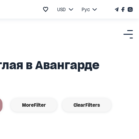
USD
Рус
лая в Авангарде
MoreFilter
ClearFilters