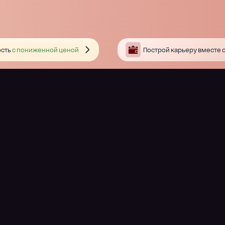
сть
с пониженной ценой
Построй карьеру вместе
с