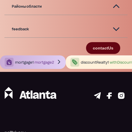
Районы области
feedback
contactUs
mortgage1
mortgage2
discountRealty1
withDiscoun