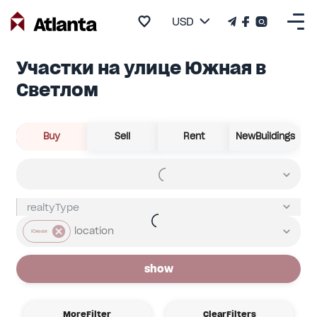
USD
Участки на улице Южная в
Светлом
Buy
Sell
Rent
NewBuildings
Южная
show
MoreFilter
ClearFilters