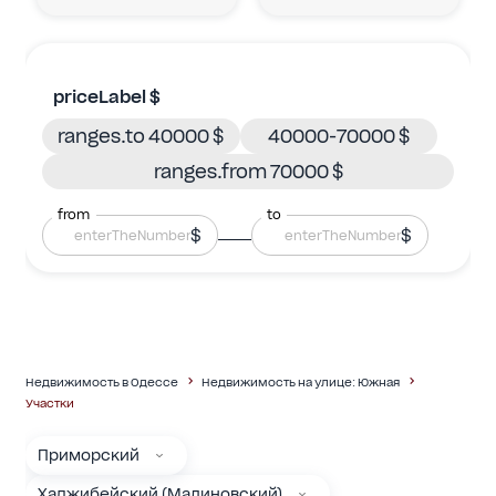
priceLabel $
ranges.to 40000 $
40000-70000 $
ranges.from 70000 $
from
to
$
$
Недвижимость в Одессе
Недвижимость на улице: Южная
Участки
Приморский
Хаджибейский (Малиновский)