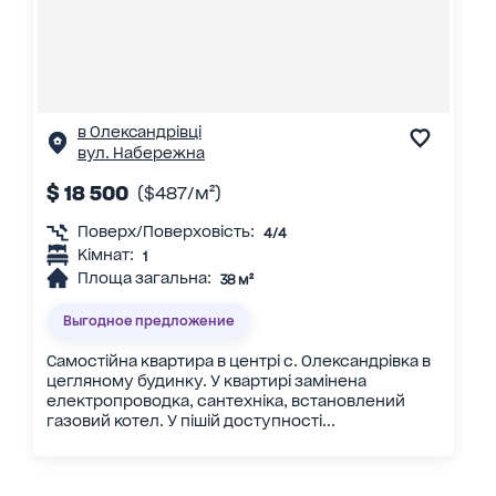
в Олександрівці
вул. Набережна
$ 18 500
($487/м²)
Поверх/Поверховість:
4/4
Кімнат:
1
Площа загальна:
38 м²
Выгодное предложение
Самостійна квартира в центрі с. Олександрівка в
цегляному будинку. У квартирі замінена
електропроводка, сантехніка, встановлений
газовий котел. У пішій доступності...