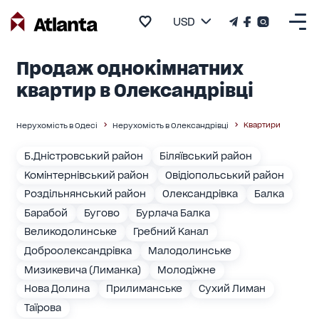
USD
Продаж однокімнатних
квартир в Олександрівці
Квартири
Нерухомість в Одесі
Нерухомість в Олександрівці
Б.Дністровський район
Біляївський район
Комінтернівський район
Овідіопольський район
Роздільнянський район
Олександрівка
Балка
Барабой
Бугово
Бурлача Балка
Великодолинське
Гребний Канал
Доброолександрівка
Малодолинське
Мизикевича (Лиманка)
Молодіжне
Нова Долина
Прилиманське
Сухий Лиман
Таїрова