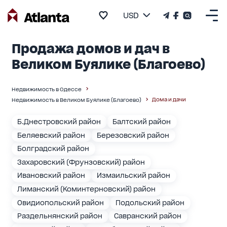
USD
Продажа домов и дач в
Великом Буялике (Благоево)
Недвижимость в Одессе
Дома и дачи
Недвижимость в Великом Буялике (Благоево)
Б.Днестровский район
Балтский район
Беляевский район
Березовский район
Болградский район
Захаровский (Фрунзовский) район
Ивановский район
Измаильский район
Лиманский (Коминтерновский) район
Овидиопольский район
Подольский район
Раздельнянский район
Савранский район