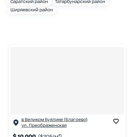
Саратский район
Татарбунарский район
Ширяевский район
в Великом Буялике (Благоево)
ул. Преображенская
$ 10 000
($205/м²)