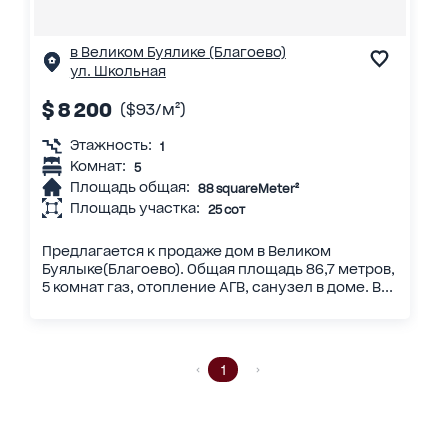
в Великом Буялике (Благоево)
ул. Школьная
$ 8 200
($93/м²)
Этажность:
1
Комнат:
5
Площадь общая:
88 squareMeter²
Площадь участка:
25 сот
Предлагается к продаже дом в Великом
Буялыке(Благоево). Общая площадь 86,7 метров,
5 комнат газ, отопление АГВ, санузел в доме. В...
1