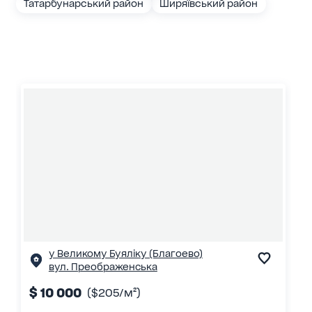
Татарбунарський район
Ширяївський район
у Великому Буяліку (Благоево)
вул. Преображенська
$ 10 000
($205/м²)