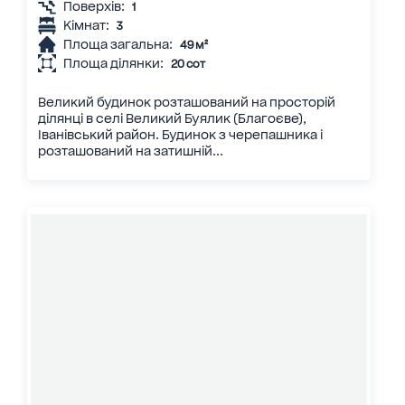
Поверхів:
1
Кімнат:
3
Площа загальна:
49 м²
Площа ділянки:
20 сот
Великий будинок розташований на просторій
ділянці в селі Великий Буялик (Благоєве),
Іванівський район. Будинок з черепашника і
розташований на затишній...