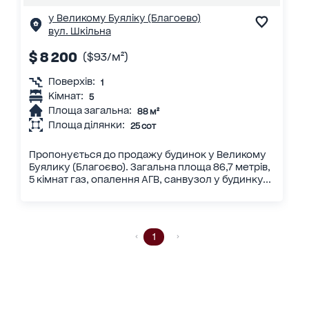
у Великому Буяліку (Благоево)
вул. Шкільна
$ 8 200
($93/м²)
Поверхів:
1
Кімнат:
5
Площа загальна:
88 м²
Площа ділянки:
25 сот
Пропонується до продажу будинок у Великому
Буялику (Благоєво). Загальна площа 86,7 метрів,
5 кімнат газ, опалення АГВ, санвузол у будинку...
1