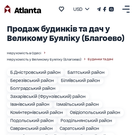
USD
Продаж будинків та дач у
Великому Буяліку (Благоево)
Нерухомість в Одесі
Будинки та дачі
Нерухомість у Великому Буяліку (Благоево)
Б.Дністровський район
Балтський район
Березівський район
Біляївський район
Болградський район
Захарівській (Фрунзівський) район
Іванівський район
Ізмаїльський район
Комінтернівський район
Овідіопольський район
Подольський район
Роздільнянський район
Савранський район
Саратський район