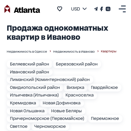
USD
Продажа однокомнатных
квартир в Иваново
Квартиры
Недвижимость в Одессе
Недвижимость в Иваново
Беляевский район
Березовский район
Ивановский район
Лиманский (Коминтерновский) район
Овидиопольский район
Визирка
Гвардейское
Ильичевка (Ильичанка)
Красноселка
Кремидовка
Новая Дофиновка
Новая Ольшанка
Новые Беляры
Причерноморское (Первомайское)
Переможное
Светлое
Черноморское