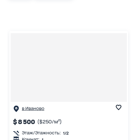
в Иваново
$ 8 500
($250/м²)
Этаж/Этажность:
1/2
Комнат:
1