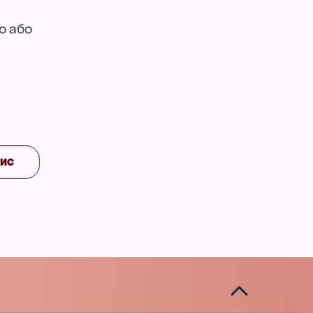
ю або
пис
газину