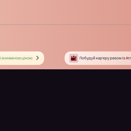
і зниженою ціною
Побудуй кар’єру разом
із А