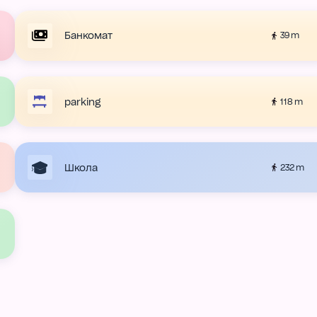
Банкомат
39 m
parking
118 m
Школа
232 m