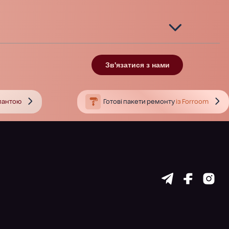
Зв'язатися з нами
тлантою
Готові пакети ремонту
із Forroom