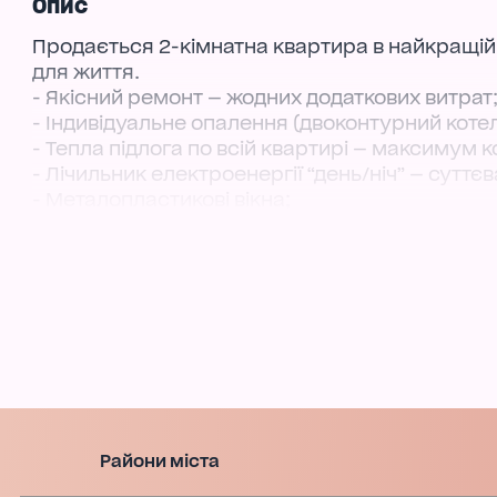
Опис
Продається 2-кімнатна квартира в найкращій л
для життя.
- Якісний ремонт — жодних додаткових витрат
- Індивідуальне опалення (двоконтурний котел
- Тепла підлога по всій квартирі — максимум 
- Лічильник електроенергії “день/ніч” — суттєв
- Металопластикові вікна;
- Внутрішній двір.
Центр міста - стабільний дохід.
Високий пішохідний та автомобільний трафік —
чи студії.
Рідкісна перевага — власний внутрішній двор
Затишний простір для відпочинку, клієнтів аб
Об’єкт, який працює на вас.
Інвестиція, що не втрачає цінності.
Райони міста
Телефонуйте зараз! Такі пропозиції в центрі з