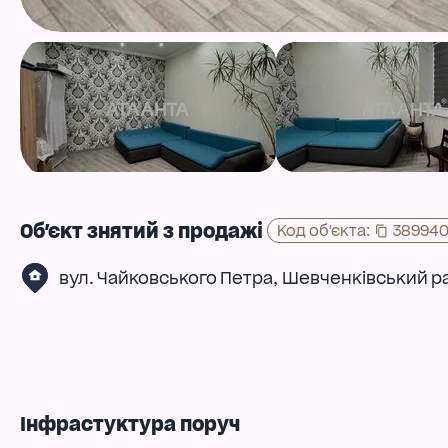
Об'єкт знятий з продажі
Код об'єкта
:
38994
,
вул. Чайковського Петра
Шевченківський р
Інфрастуктура поруч