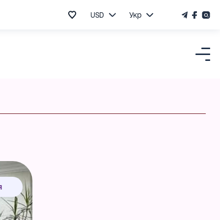
USD
Укр
я