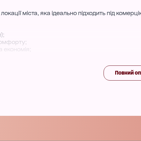
окації міста, яка ідеально підходить під комерці
;
);
комфорту;
а економія;
Повний о
 ідеально для салону краси, кабінету, офісу, ма
ик
о персоналу.
’являються вкрай рідко.