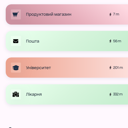
Продуктовий магазин
7 m
Пошта
56 m
Університет
201 m
Лікарня
332 m