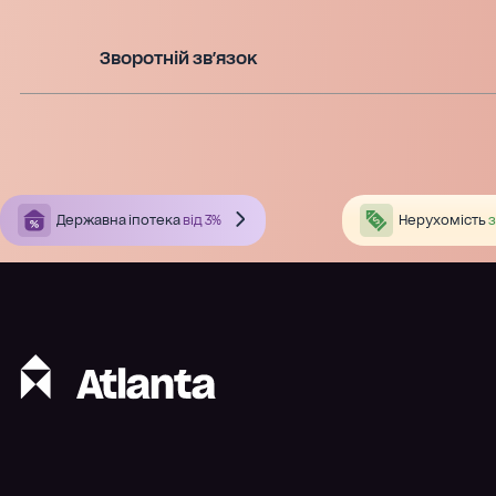
Зворотній зв'язок
Державна іпотека
від 3%
Нерухомість
з