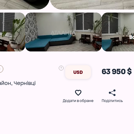
В
0
63 950 $
USD
,
айон
Чернівці
Додати в обране
Поділитись