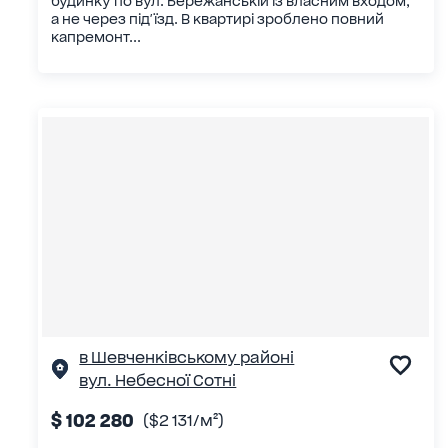
будинку по вул. Бережанській із власним входом,
а не через під'їзд. В квартирі зроблено повний
капремонт...
в Шевченківському районі
вул. Небесної Сотні
$ 102 280
($2 131/м²)