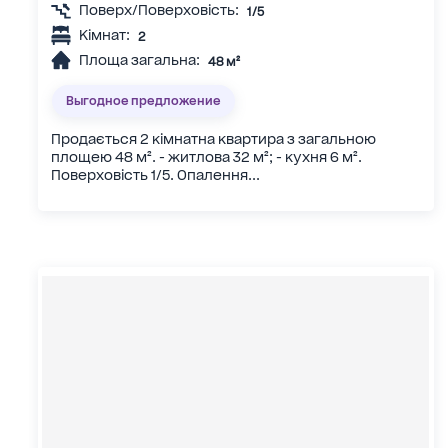
Поверх/Поверховість:
1/5
Кімнат:
2
Площа загальна:
48 м²
Выгодное предложение
Продається 2 кімнатна квартира з загальною
площею 48 м². - житлова 32 м²; - кухня 6 м².
Поверховість 1/5. Опалення...