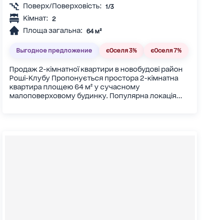
Поверх/Поверховість:
1/3
Кімнат:
2
Площа загальна:
64 м²
Выгодное предложение
єОселя 3%
єОселя 7%
Продаж 2-кімнатної квартири в новобудові район
Роші-Клубу Пропонується простора 2-кімнатна
квартира площею 64 м² у сучасному
малоповерховому будинку. Популярна локація...