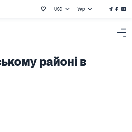
USD
Укр
ькому районі в