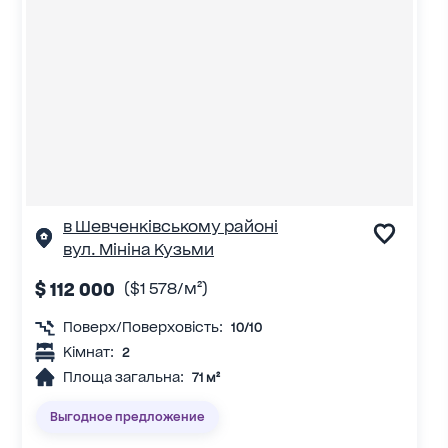
в Шевченківському районі
вул. Мініна Кузьми
$ 112 000
($1 578/м²)
Поверх/Поверховість:
10/10
Кімнат:
2
Площа загальна:
71 м²
Выгодное предложение