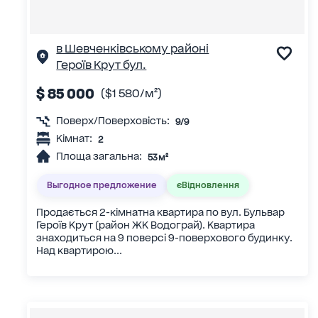
в Шевченківському районі
Героїв Крут бул.
$ 85 000
($1 580/м²)
Поверх/Поверховість:
9/9
Кімнат:
2
Площа загальна:
53 м²
Выгодное предложение
єВідновлення
Продається 2-кімнатна квартира по вул. Бульвар
Героїв Крут (район ЖК Водограй). Квартира
знаходиться на 9 поверсі 9-поверхового будинку.
Над квартирою...