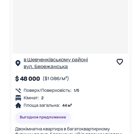
в Шевченківському районі
вул. Бережанська
$ 48 000
($1 086/м²)
Поверх/Поверховість:
1/5
Кімнат:
2
Площа загальна:
44 м²
Выгодное предложение
Двокімнатна квартира в багатоквартирному