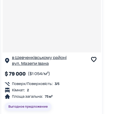
в Шевченківському районі
вул. Мазепи Івана
$ 79 000
($1 054/м²)
Поверх/Поверховість:
3/5
Кімнат:
2
Площа загальна:
75 м²
Выгодное предложение