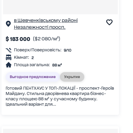
в Шевченківському районі
Незалежності просп.
$ 183 000
($2 080/м²)
Поверх/Поверховість:
9/10
Кімнат:
2
Площа загальна:
88 м²
Выгодное предложение
Укрытие
Готовий ПЕНТХАУС У ТОП-ЛОКАЦІЇ - проспект-Героїв
Майдану. Стильна дворівнева квартира бізнес-
класу площею 88 м² у сучасному будинку.
Ідеальний варіант для...