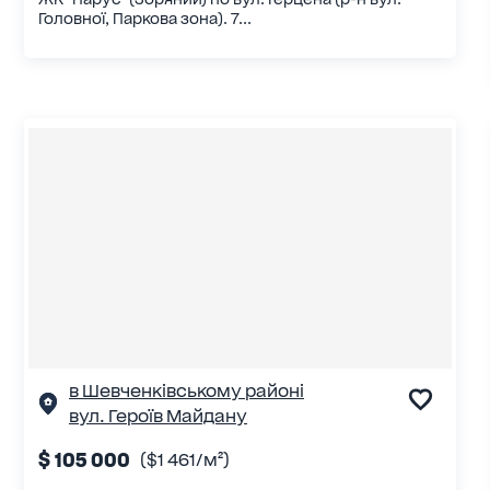
Головної, Паркова зона). 7...
в Шевченківському районі
вул. Героїв Майдану
$ 105 000
($1 461/м²)