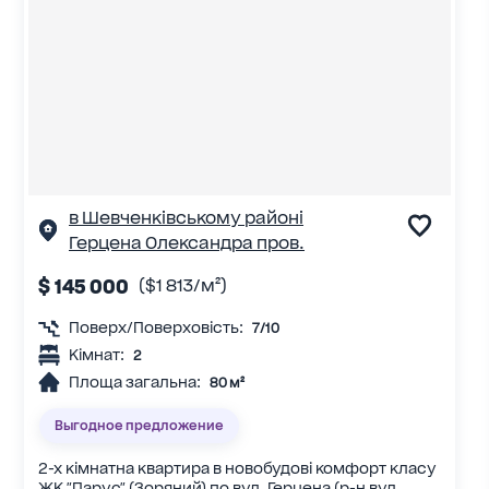
в Шевченківському районі
Герцена Олександра пров.
$ 145 000
($1 813/м²)
Поверх/Поверховість:
7/10
Кімнат:
2
Площа загальна:
80 м²
Выгодное предложение
2-х кімнатна квартира в новобудові комфорт класу
ЖК "Парус" (Зоряний) по вул. Герцена (р-н вул.