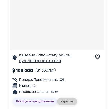
в Шевченківському районі
вул. Університетська
$ 108 000
($1 350/м²)
Поверх/Поверховість:
3/3
Кімнат:
2
Площа загальна:
80 м²
Выгодное предложение
Укрытие