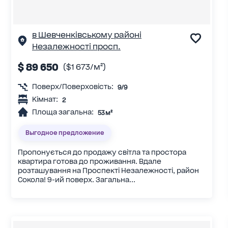
в Шевченківському районі
Незалежності просп.
$ 89 650
($1 673/м²)
Поверх/Поверховість:
9/9
Кімнат:
2
Площа загальна:
53 м²
Выгодное предложение
Пропонується до продажу світла та простора
квартира готова до проживання. Вдале
розташування на Проспекті Незалежності, район
Сокола! 9-ий поверх. Загальна...