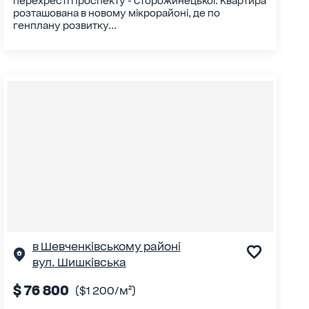
перехресті Проспекту - Сторожинецької. Квартира
розташована в новому мікрорайоні, де по
генплану розвитку...
в Шевченківському районі
вул. Шишківська
$ 76 800
($1 200/м²)