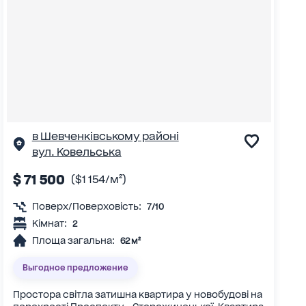
в Шевченківському районі
вул. Ковельська
$ 71 500
($1 154/м²)
Поверх/Поверховість:
7/10
Кімнат:
2
Площа загальна:
62 м²
Выгодное предложение
Простора світла затишна квартира у новобудові на