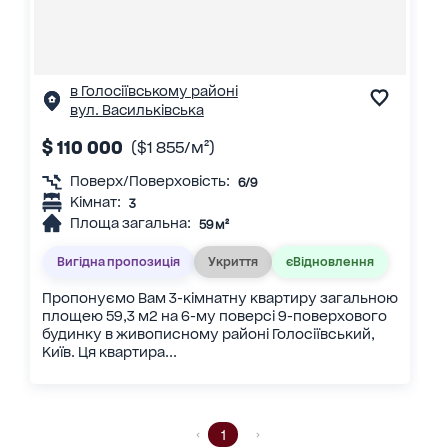
в Голосіївському районі
вул. Васильківська
$ 110 000
($1 855/м²)
Поверх/Поверховість:
6/9
Кімнат:
3
Площа загальна:
59 м²
Вигідна пропозиція
Укриття
єВідновлення
Пропонуємо Вам 3-кімнатну квартиру загальною
площею 59,3 м2 на 6-му поверсі 9-поверхового
будинку в живописному районі Голосіївський,
Київ. Ця квартира...
1