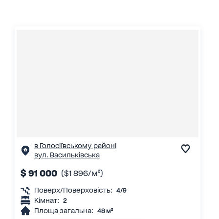
в Голосіївському районі
вул. Васильківська
$ 91 000
($1 896/м²)
Поверх/Поверховість:
4/9
Кімнат:
2
Площа загальна:
48 м²