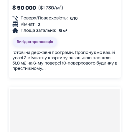
$ 90 000
($1 738/м²)
Поверх/Поверховість:
6/10
Кімнат:
2
Площа загальна:
51 м²
Вигідна пропозиція
Готові на державні програми. Пропонуємо вашій
увазі 2-кімнатну квартиру загальною площею
51,8 м2 на 6-му поверсі 10-поверхового будинку в
престижному...