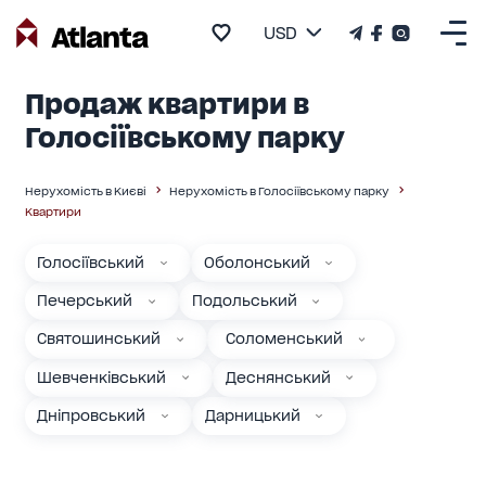
USD
Продаж квартири в
Голосіївському парку
Нерухомість в Києві
Нерухомість в Голосіївському парку
Квартири
Голосіївський
Оболонський
Печерський
Подольський
Святошинський
Соломенський
Шевченківський
Деснянський
Дніпровський
Дарницький