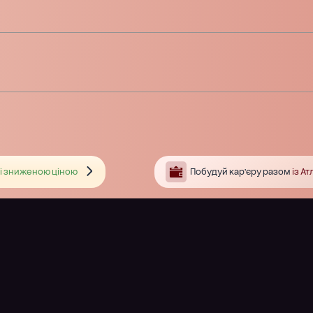
і зниженою ціною
Побудуй кар’єру разом
із А