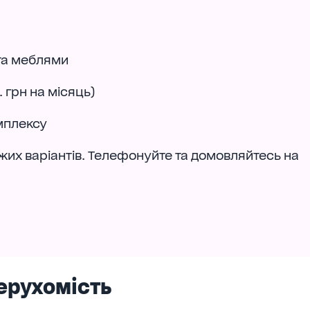
 та меблями
. грн на місяць)
омплексу
ожих варіантів. Телефонуйте та домовляйтесь на
ерухомість