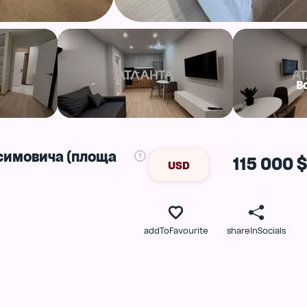
В
ксимовича (площа
115 000 $
USD
addToFavourite
shareInSocials