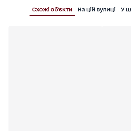
Схожі об'єкти
На цій вулиці
У ц