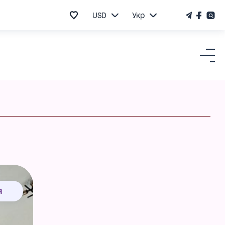
USD
Укр
я