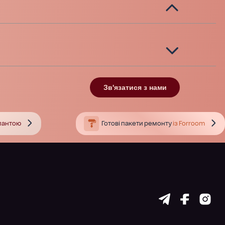
Зв'язатися з нами
тлантою
Готові пакети ремонту
із Forroom