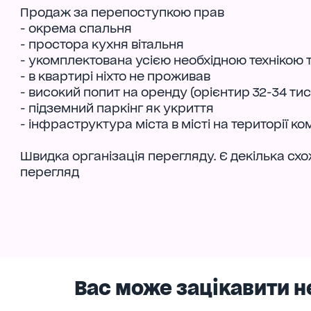
Продаж за перепоступкою прав
- окрема спальня
- простора кухня вітальня
- укомплектована усією необхідною технікою
- в квартирі ніхто не проживав
- високий попит на оренду (орієнтир 32-34 тис
- підземний паркінг як укриття
- інфраструктура міста в місті на території к
Швидка організація перегляду. Є декілька сх
перегляд
Вас може зацікавити н