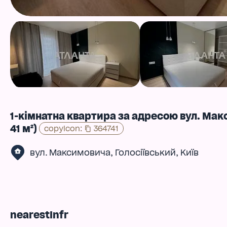
1-кімнатна квартира за адресою вул. Ма
41 м²)
copyIcon
:
364741
,
,
вул. Максимовича
Голосіївський
Київ
nearestInfr