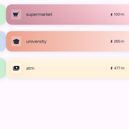
supermarket
100 m
university
255 m
atm
477 m