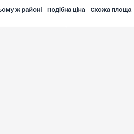
ьому ж районі
Подібна ціна
Схожа площа