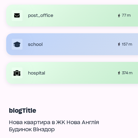
post_office
77 m
school
157 m
hospital
374 m
blogTitle
Нова квартира в ЖК Нова Англія
Будинок Вінздор