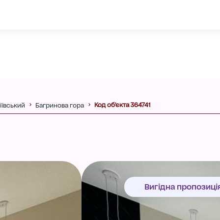
Код об'єкта 364741
іївський
Багринова гора
Вигідна пропозиці