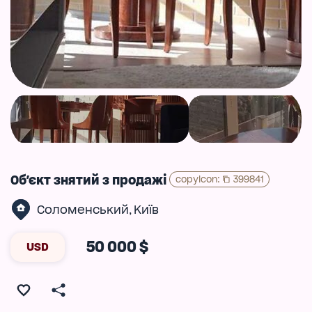
Об'єкт знятий з продажі
copyIcon
:
399841
Соломенський
Київ
,
50 000 $
USD