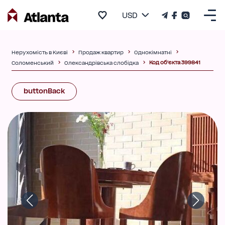
USD
Нерухомість в Києві
Продаж квартир
Однокімнатні
Код об'єкта 399841
Соломенський
Олександрівська слобідка
buttonBack