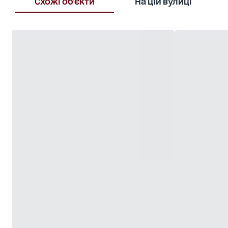
Схожі об'єкти
На цій вулиці