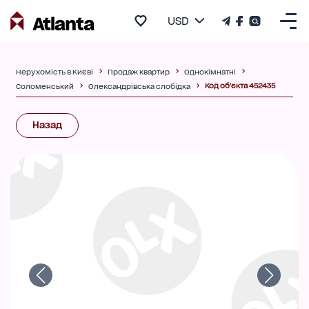
USD
Нерухомість в Києві
Продаж квартир
Однокімнатні
Код об'єкта 452435
Соломенський
Олександрівська слобідка
Назад