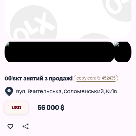
Об'єкт знятий з продажі
copyIcon
:
452435
вул. Вчительська
Соломенський
Київ
,
,
56 000 $
USD