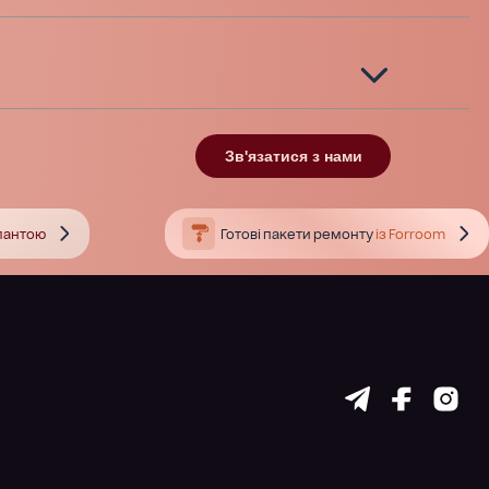
Зв'язатися з нами
тлантою
Готові пакети ремонту
із Forroom