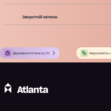
Зворотній зв'язок
Державна іпотека
від 3%
Нерухомість
з