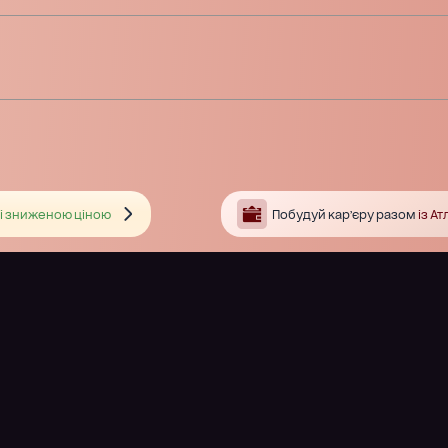
і зниженою ціною
Побудуй кар’єру разом
із А