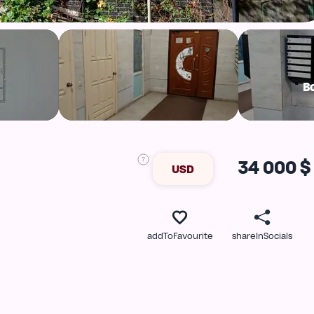
В
34 000 $
USD
addToFavourite
shareInSocials