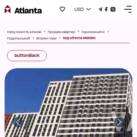
USD
Нерухомість в Києві
Продаж квартир
Однокімнатні
Код об'єкта 469060
Подольський
Вітряні гори
buttonBack