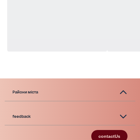
Райони міста
feedback
contactUs