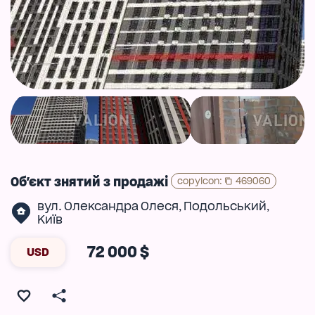
Об'єкт знятий з продажі
copyIcon
:
469060
вул. Олександра Олеся
Подольський
,
,
Київ
72 000 $
USD