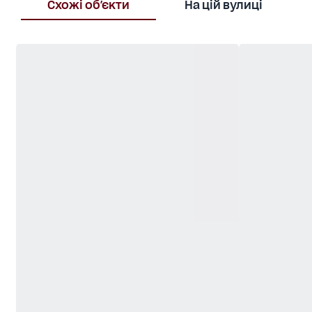
Схожі об'єкти
На цій вулиці