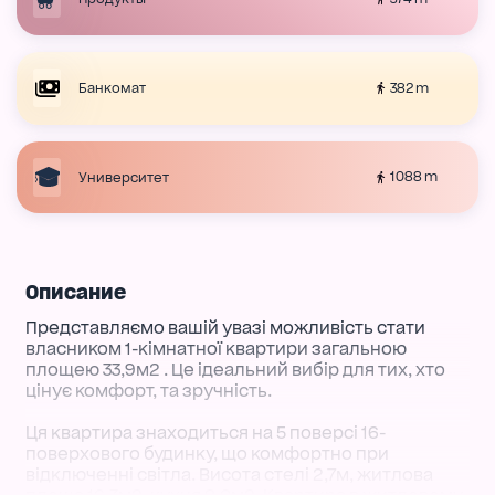
382 m
Банкомат
1088 m
Университет
Описание
Представляємо вашій увазі можливість стати
власником 1-кімнатної квартири загальною
площею 33,9м2 . Це ідеальний вибір для тих, хто
цінує комфорт, та зручність.
Ця квартира знаходиться на 5 поверсі 16-
поверхового будинку, що комфортно при
відключенні світла. Висота стелі 2,7м, житлова