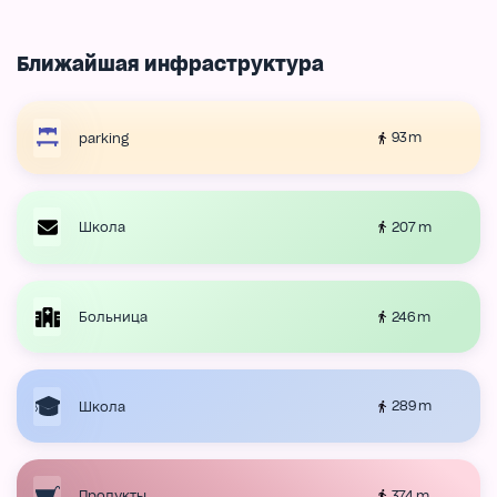
Ближайшая инфраструктура
93 m
parking
207 m
Школа
246 m
Больница
289 m
Школа
374 m
Продукты