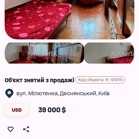
Об'єкт знятий з продажі
Код объекта
:
474115
вул. Мілютенка
Деснянський
Київ
,
,
39 000 $
USD