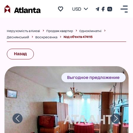
USD
Нерухомість в Києві
Продаж квартир
Однокімнатні
Код об'єкта 474115
Деснянський
Воскресенка
Назад
Выгодное предложение