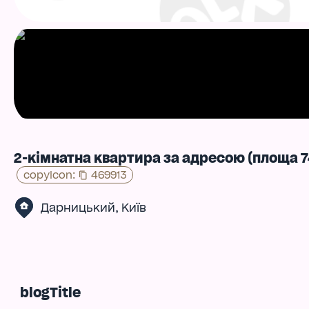
2-кімнатна квартира за адресою (площа 7
copyIcon
:
469913
,
Дарницький
Київ
blogTitle