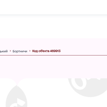
Код об'єкта 469913
цький
Бортничи