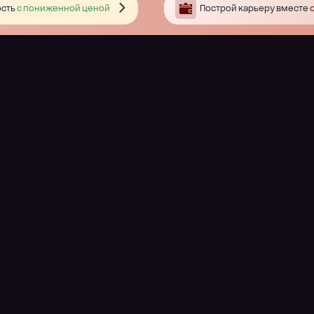
сть
с пониженной ценой
Построй карьеру вместе
с