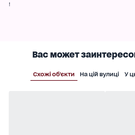
!
Вас может заинтересо
Схожі об'єкти
На цій вулиці
У ц