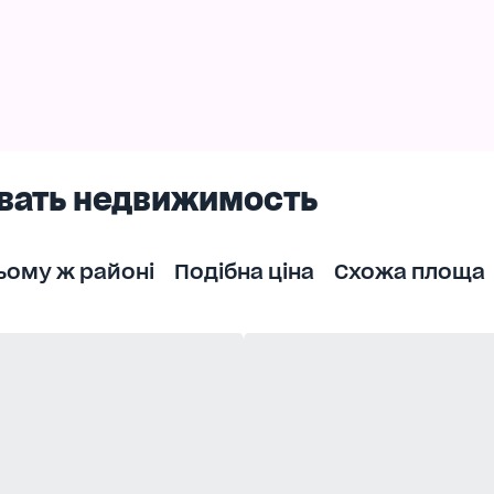
вать недвижимость
ьому ж районі
Подібна ціна
Схожа площа