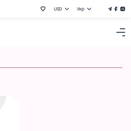
USD
Укр