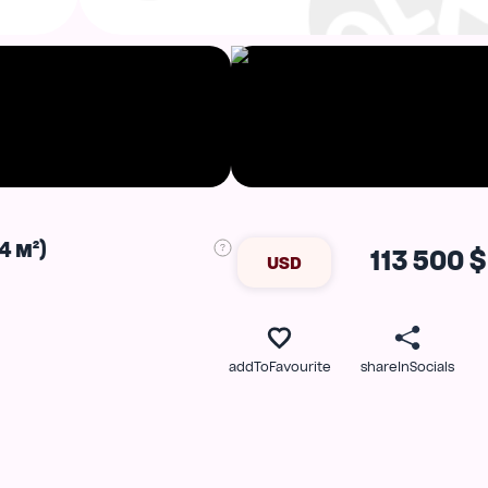
4 м²)
113 500 $
USD
addToFavourite
shareInSocials