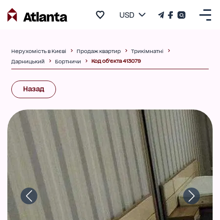
USD
Нерухомість в Києві
Продаж квартир
Трикімнатні
Код об'єкта 413079
Дарницький
Бортничи
Назад