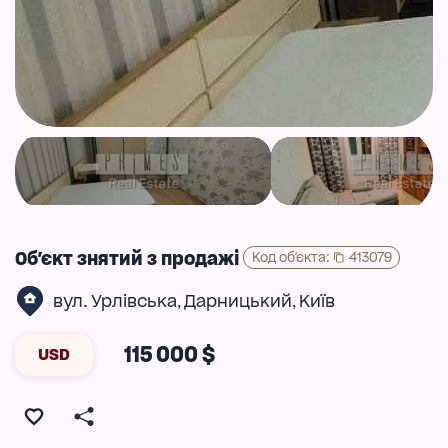
Об'єкт знятий з продажі
Код об'єкта
:
413079
вул. Урлівська
Дарницький
Київ
,
,
115 000 $
USD