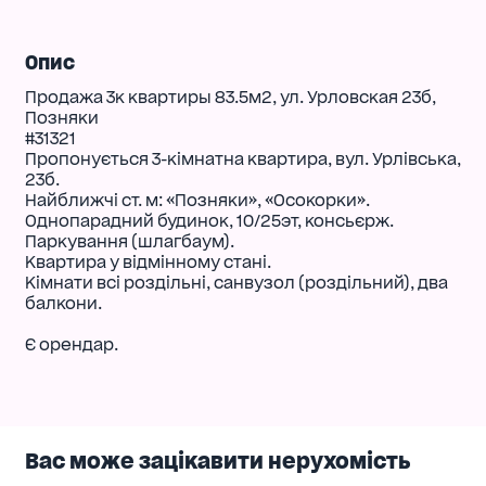
Опис
Продажа 3к квартиры 83.5м2, ул. Урловская 23б,
Позняки
#31321
Пропонується 3-кімнатна квартира, вул. Урлівська,
23б.
Найближчі ст. м: «Позняки», «Осокорки».
Однопарадний будинок, 10/25эт, консьєрж.
Паркування (шлагбаум).
Квартира у відмінному стані.
Кімнати всі роздільні, санвузол (роздільний), два
балкони.
Є орендар.
Вас може зацікавити нерухомість