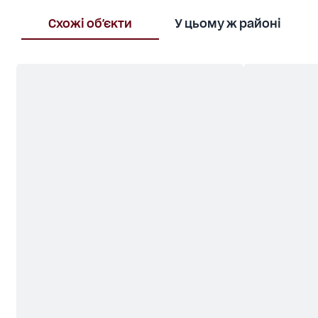
Схожі об'єкти
У цьому ж районі