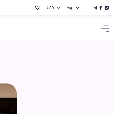
USD
Укр