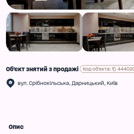
Об'єкт знятий з продажі
Код об'єкта
:
44402
,
,
вул. Срібнокільська
Дарницький
Київ
Опис