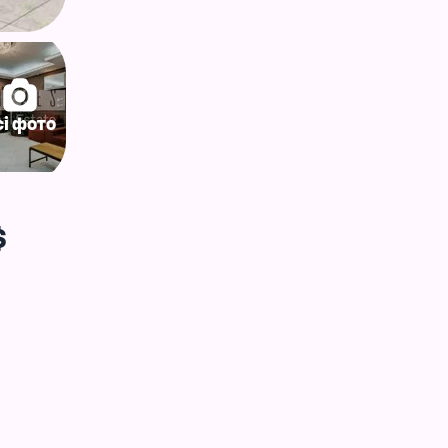
сі фото
$