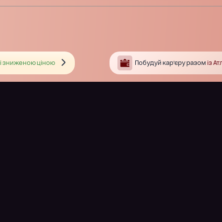
і зниженою ціною
Побудуй кар’єру разом
із А