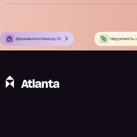
Державна іпотека
від 3%
Нерухомість
з