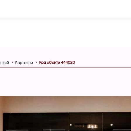
Код об'єкта 444020
ький
Бортничи