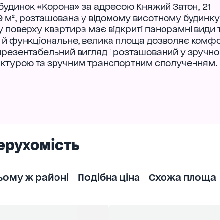
, будинок «Корона» за адресою Княжий Затон, 21
 м², розташована у відомому висотному будинку
у поверху квартира має відкриті панорамні види 
е й функціональне, велика площа дозволяє комф
 презентабельний вигляд і розташований у зручн
руктурою та зручним транспортним сполученням.
ерухомість
ьому ж районі
Подібна ціна
Схожа площа