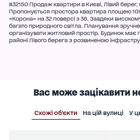
#32150 Продаж квартири в Києві, Лівий берег
Пропонується простора квартира площею 109
«Корона» на 32 поверсі з 36. Завдяки високом
багато природного світла. Планування зручн
організувати житловий простір. Будинок має
районі Лівого берега з розвиненою інфраст
Вас може зацікавити н
Схожі об'єкти
На цій вулиці
У ц