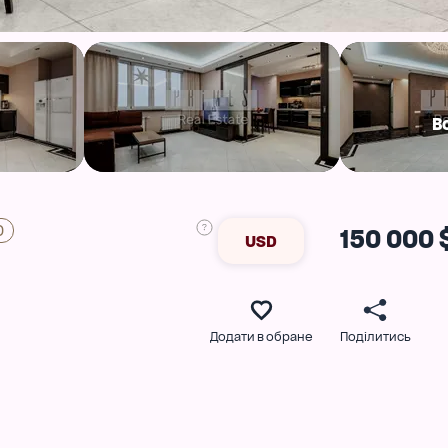
В
0
150 000 
USD
Додати в обране
Поділитись