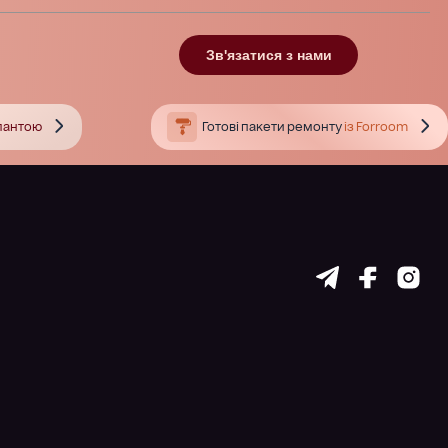
Зв'язатися з нами
тлантою
Готові пакети ремонту
із Forroom