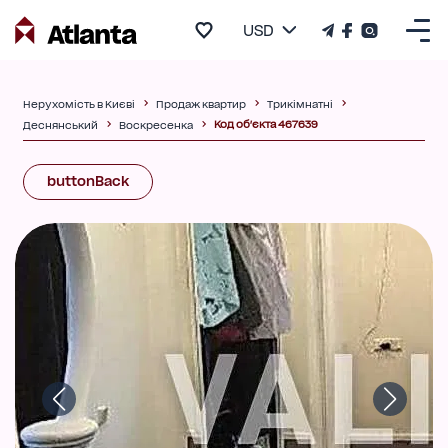
USD
Нерухомість в Києві
Продаж квартир
Трикімнатні
Код об'єкта 467639
Деснянський
Воскресенка
buttonBack