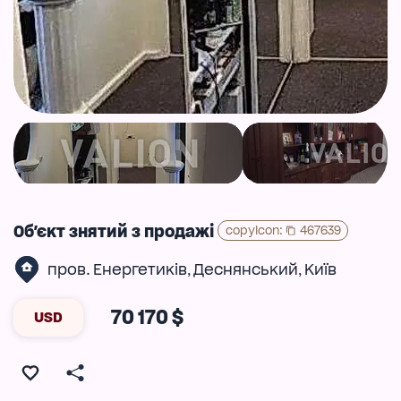
Об'єкт знятий з продажі
copyIcon
:
467639
пров. Енергетиків
Деснянський
Київ
,
,
70 170 $
USD