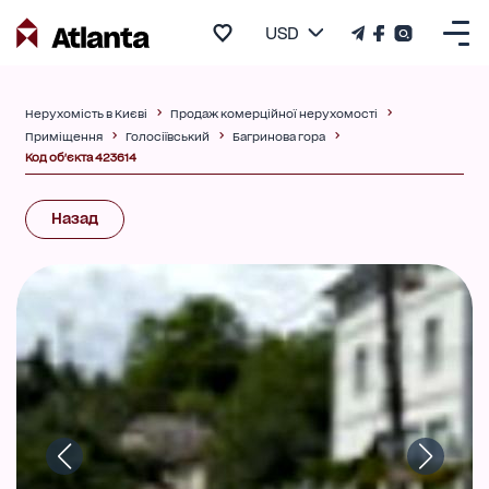
USD
Нерухомість в Києві
Продаж комерційної нерухомості
Приміщення
Голосіївський
Багринова гора
Код об'єкта 423614
Назад