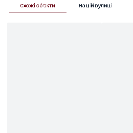
Схожі об'єкти
На цій вулиці