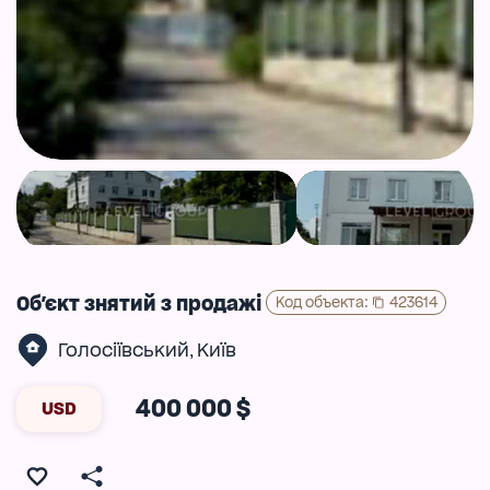
Об'єкт знятий з продажі
Код объекта
:
423614
Голосіївський
Київ
,
400 000 $
USD